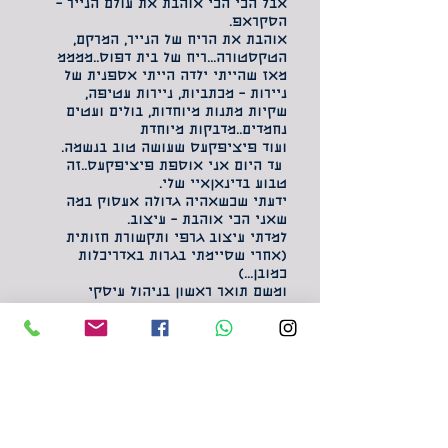
אבל הכי הכי אוהבת את עולם הנייר –
הסקראפ.
אוהבת את הריח של הנייר, המרקם,
הטקסטורה...ריח של בית דפוס..ממממ
מאז שהייתי ילדה הייתי אספנית של
ניירות – מכתביות, ניירות עטיפה,
שקיות מתנות מיוחדות, בולים ועטים
נחמדים..מדבקות מיוחדת
ועוד פיציפקעס שעושה טוב בנשמה.
עד היום אני אוספת פיציפקעס..זה
טבוע בדינאןאיי שלי.
ידעתי שכשאהיה גדולה אעסוק במה
שאני הכי אוהבת – עיצוב.
למדתי עיצוב גרפי ותקשורת חזותית
(אחרי שסיימתי בגרות באדריכלות
כמובן...)
ומשם תואר ראשון בניהול עיסקי
ותעשייתי (גם עסקתי בתחום כמה שנים
טובות מחיי).
בהמשך למדתי עיצוב פנים, כבר כתבתי
שאני נושמת עיצוב לא?
סיימתי בהצטיינות וגם עיצבתי לא מעט
בתים ביניהם גם את שלי כמובן.
את סטודיו ביליס הקמתי מתוך רצון עז