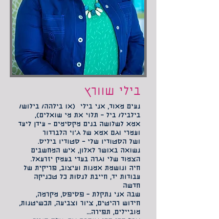
בילי שוורץ
נעים מאוד, אני בילי (או בילהה/ בילוש/
בילביל/ ביל – תלוי את מי שואלים),
אמא לשלושה בנים מקסימים – עידן ליעד
ועמרי וגם אמא של ג'וי הלברדור
ושל הסטודיו שלי – סטודיו ביליס.
נשואה באושר לאלון, איש המחשבים
הצמוד שלי וגרה בעדי בעמק יזרעאל.
חיה ונושמת אמנות ועיצוב, פריקית של
עבודות יד, חייבת לנסות כל טכניקה
חדשה
שבה אני נתקלת – פסיפס, מקרמה,
חידוש רהיטים, ציור וצביעה, תכשיטנות,
מוביילים, תפירה...