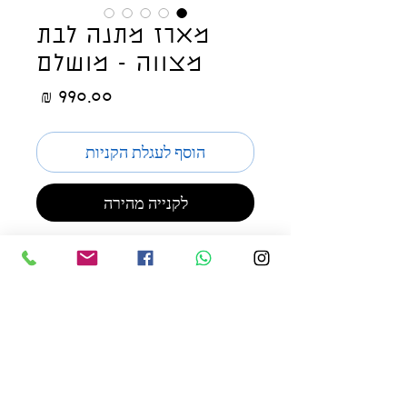
מארז מתנה לבת
מצווה - מושלם
מחיר
הוסף לעגלת הקניות
לקנייה מהירה
מארז המכיל - מחברת אישית,
כרטיס פופאפ, מסגרת קשיחה
לתמונה, לוכד חלומות, שתי נוצות
מקרמה וזר פרחים לראש
צבעוניות לפי בחירה
יש צורך ליצור איתי
קשר לבחירת צבעוניות
לערכה