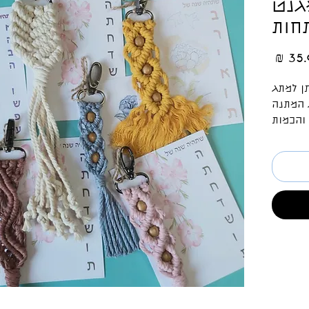
גנט
חות
מחיר
ן למתג
 המתנה
והכמות